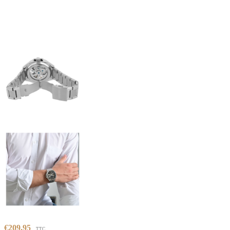
€
209.95
TTC