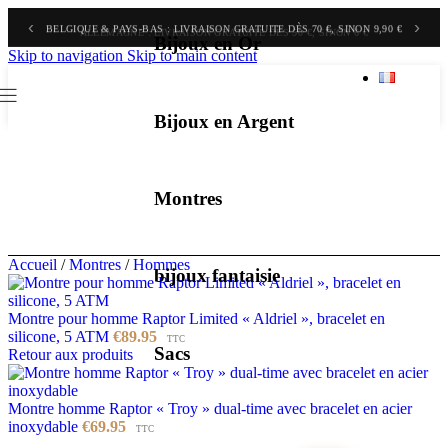
‹
›
BELGIQUE & PAYS-BAS : LIVRAISON GRATUITE DÈS 70 €, SINON 9,90 €
Bijoux en Or
Skip to navigation
Skip to main content
Bijoux en Argent
Montres
Accueil
/
Montres
/
Hommes
bijoux fantaisie
Montre pour homme Raptor Limited « Aldriel », bracelet en
silicone, 5 ATM
€
89.95
TTC
Sacs
Retour aux produits
Montre homme Raptor « Troy » dual-time avec bracelet en acier
inoxydable
€
69.95
TTC