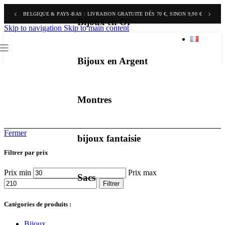
‹
›
BELGIQUE & PAYS-BAS : LIVRAISON GRATUITE DÈS 70 €, SINON 9,90 €
Bijoux en Or
Skip to navigation
Skip to main content
Bijoux en Argent
Montres
Fermer
bijoux fantaisie
Filtrer par prix
Prix min
Prix max
Sacs
Filtrer
Catégories de produits :
Bijoux