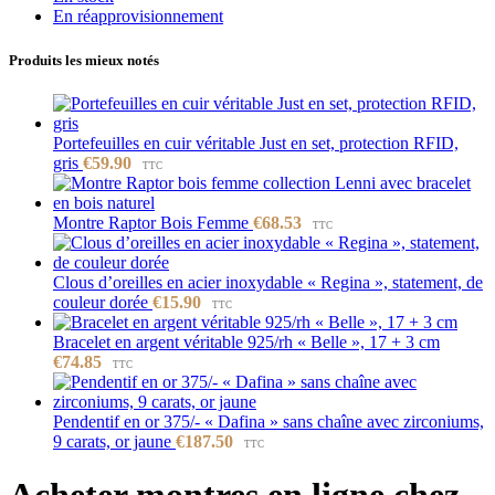
En réapprovisionnement
Produits les mieux notés
Portefeuilles en cuir véritable Just en set, protection RFID,
gris
€
59.90
TTC
Montre Raptor Bois Femme
€
68.53
TTC
Clous d’oreilles en acier inoxydable « Regina », statement, de
couleur dorée
€
15.90
TTC
Bracelet en argent véritable 925/rh « Belle », 17 + 3 cm
€
74.85
TTC
Pendentif en or 375/- « Dafina » sans chaîne avec zirconiums,
9 carats, or jaune
€
187.50
TTC