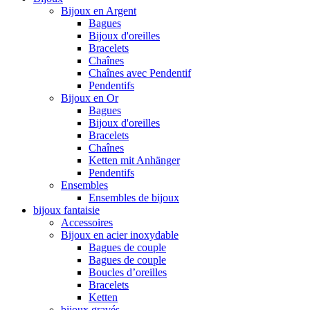
Bijoux en Argent
Bagues
Bijoux d'oreilles
Bracelets
Chaînes
Chaînes avec Pendentif
Pendentifs
Bijoux en Or
Bagues
Bijoux d'oreilles
Bracelets
Chaînes
Ketten mit Anhänger
Pendentifs
Ensembles
Ensembles de bijoux
bijoux fantaisie
Accessoires
Bijoux en acier inoxydable
Bagues de couple
Bagues de couple
Boucles d’oreilles
Bracelets
Ketten
bijoux gravés