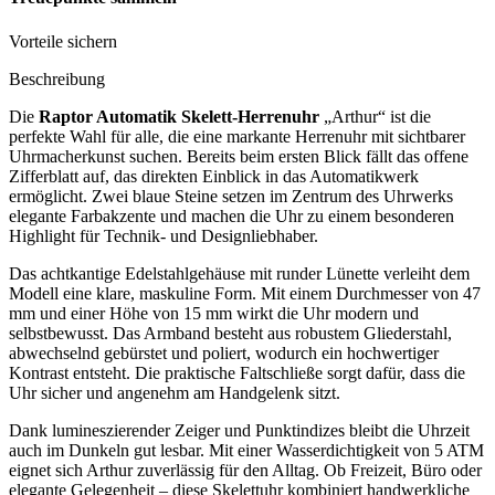
Vorteile sichern
Beschreibung
Die
Raptor Automatik Skelett-Herrenuhr
„Arthur“ ist die
perfekte Wahl für alle, die eine markante Herrenuhr mit sichtbarer
Uhrmacherkunst suchen. Bereits beim ersten Blick fällt das offene
Zifferblatt auf, das direkten Einblick in das Automatikwerk
ermöglicht. Zwei blaue Steine setzen im Zentrum des Uhrwerks
elegante Farbakzente und machen die Uhr zu einem besonderen
Highlight für Technik- und Designliebhaber.
Das achtkantige Edelstahlgehäuse mit runder Lünette verleiht dem
Modell eine klare, maskuline Form. Mit einem Durchmesser von 47
mm und einer Höhe von 15 mm wirkt die Uhr modern und
selbstbewusst. Das Armband besteht aus robustem Gliederstahl,
abwechselnd gebürstet und poliert, wodurch ein hochwertiger
Kontrast entsteht. Die praktische Faltschließe sorgt dafür, dass die
Uhr sicher und angenehm am Handgelenk sitzt.
Dank lumineszierender Zeiger und Punktindizes bleibt die Uhrzeit
auch im Dunkeln gut lesbar. Mit einer Wasserdichtigkeit von 5 ATM
eignet sich Arthur zuverlässig für den Alltag. Ob Freizeit, Büro oder
elegante Gelegenheit – diese Skelettuhr kombiniert handwerkliche