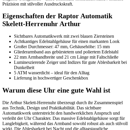
Präzision mit stilvoller Ausdruckskraft.
Eigenschaften der Raptor Automatik
Skelett-Herrenuhr Arthur
Sichtbares Automatikwerk mit zwei blauen Ziersteinen
Achtkantiges Edelstahlgehäuse für einen markanten Look
Großer Durchmesser: 47 mm, Gehäusehöhe: 15 mm
Gliederarmband aus gebürstetem und poliertem Edelstahl
22 mm Armbandbreite und 21 cm Länge mit Faltschließe
Lumineszierende Zeiger und Indizes für gute Ablesbarkeit bei
Dunkelheit
5 ATM wasserdicht – ideal für den Alltag
Lieferung in hochwertiger Geschenkbox
Warum diese Uhr eine gute Wahl ist
Die Arthur Skelett-Herrenuhr überzeugt durch ihr Zusammenspiel
aus Technik, Design und Praktikabilität. Das sichtbare
Automatikwerk unterstreicht den handwerklichen Anspruch und
verleiht der Uhr Charakter. Das massive Edelstahlgehäuse sorgt für
Langlebigkeit, während das Armband sowohl robust als auch stilvoll
wirkt. Die Ablesbarkeit bei Nacht und die alltagstaugliche