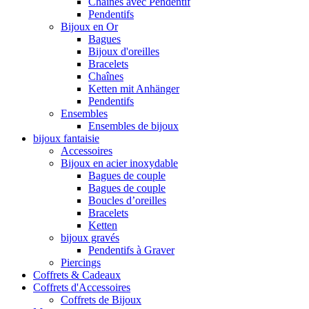
Chaînes avec Pendentif
Pendentifs
Bijoux en Or
Bagues
Bijoux d'oreilles
Bracelets
Chaînes
Ketten mit Anhänger
Pendentifs
Ensembles
Ensembles de bijoux
bijoux fantaisie
Accessoires
Bijoux en acier inoxydable
Bagues de couple
Bagues de couple
Boucles d’oreilles
Bracelets
Ketten
bijoux gravés
Pendentifs à Graver
Piercings
Coffrets & Cadeaux
Coffrets d'Accessoires
Coffrets de Bijoux