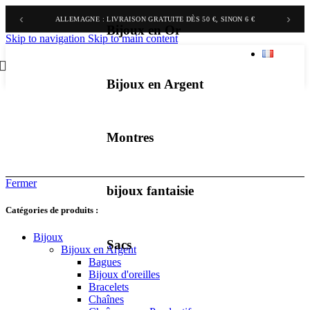
‹
›
ALLEMAGNE : LIVRAISON GRATUITE DÈS 50 €, SINON 6 €
Bijoux en Or
Skip to navigation
Skip to main content
Bijoux en Argent
Montres
Fermer
bijoux fantaisie
Catégories de produits :
Bijoux
Sacs
Bijoux en Argent
Bagues
Bijoux d'oreilles
Bracelets
Chaînes