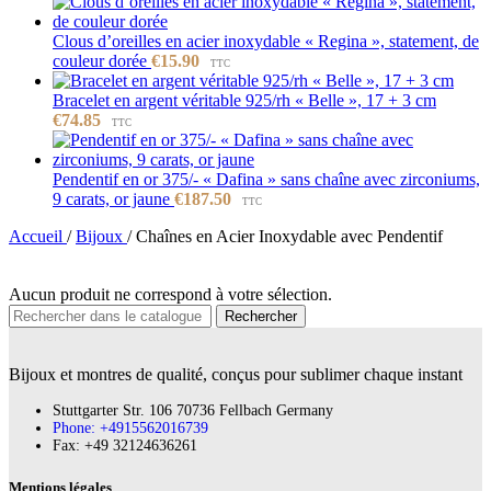
Clous d’oreilles en acier inoxydable « Regina », statement, de
couleur dorée
€
15.90
TTC
Bracelet en argent véritable 925/rh « Belle », 17 + 3 cm
€
74.85
TTC
Pendentif en or 375/- « Dafina » sans chaîne avec zirconiums,
9 carats, or jaune
€
187.50
TTC
Accueil
/
Bijoux
/
Chaînes en Acier Inoxydable avec Pendentif
Aucun produit ne correspond à votre sélection.
Rechercher
Bijoux et montres de qualité, conçus pour sublimer chaque instant
Stuttgarter Str. 106 70736 Fellbach Germany
Phone: +4915562016739
Fax:‪ +49 32124636261
Mentions légales