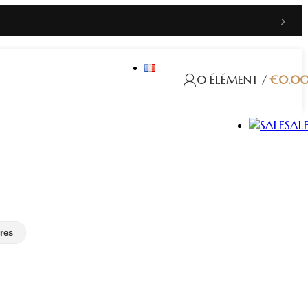
›
0
ÉLÉMENT
/
€
0.0
SAL
res