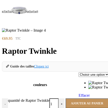
€
69.95
TTC
Raptor Twinkle
📏 Guide des tailles
Cliquez ici
couleurs
Effacer
quantité de Raptor Twinkle
AJOUTER AU PANIER
-
+