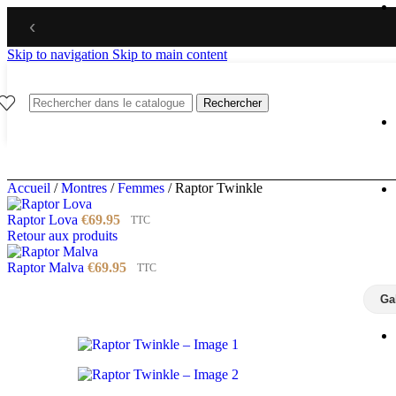
‹
Skip to navigation
Skip to main content
Rechercher
Accueil
/
Montres
/
Femmes
/
Raptor Twinkle
Raptor Lova
€
69.95
TTC
Retour aux produits
Raptor Malva
€
69.95
TTC
Ga