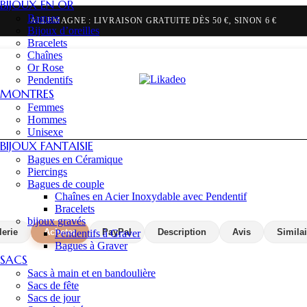
BIJOUX EN OR
Bagues
BELGIQUE & PAYS-BAS : LIVRAISON GRATUITE DÈS 70 €, SINON 9,90 €
ALLEMAGNE : LIVRAISON GRATUITE DÈS 50 €, SINON 6 €
Bijoux d’oreilles
Bracelets
Chaînes
Or Rose
Pendentifs
MONTRES
Femmes
Hommes
Unisexe
BIJOUX FANTAISIE
Bagues en Céramique
Piercings
Bagues de couple
Chaînes en Acier Inoxydable avec Pendentif
Bracelets
bijoux gravés
lerie
Acheter
PayPal
Description
Avis
Similai
Pendentifs à Graver
Bagues à Graver
SACS
Sacs à main et en bandoulière
Sacs de fête
Sacs de jour