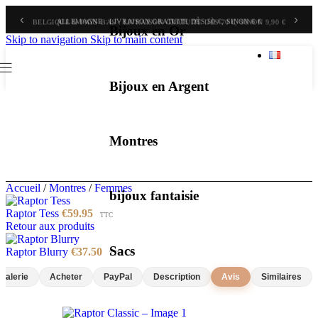
‹
›
BELGIQUE & PAYS-BAS : LIVRAISON GRATUITE DÈS 70 €, SINON 9,90 €
Bijoux en Or
Skip to navigation
Skip to main content
Bijoux en Argent
Montres
Accueil
/
Montres
/
Femmes
bijoux fantaisie
Raptor Tess
€
59.95
TTC
Retour aux produits
Sacs
Raptor Blurry
€
37.50
TTC
Galerie
Acheter
PayPal
Description
Avis
Similaires