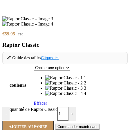
€
59.95
TTC
Raptor Classic
📏 Guide des tailles
Cliquez ici
1
2
couleurs
3
4
Effacer
quantité de Raptor Classic
-
+
AJOUTER AU PANIER
Commander maintenant