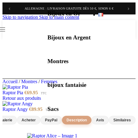
‹
›
BELGIQUE & PAYS-BAS : LIVRAISON GRATUITE DÈS 70 €, SINON 9,90 €
ALLEMAGNE : LIVRAISON GRATUITE DÈS 50 €, SINON 6 €
Bijoux en Or
Skip to navigation
Skip to main content
Bijoux en Argent
Montres
Accueil
/
Montres
/
Femmes
bijoux fantaisie
Raptor Pia
€
69.95
TTC
Retour aux produits
Sacs
Raptor Angy
€
89.95
TTC
Galerie
Acheter
PayPal
Description
Avis
Similaires