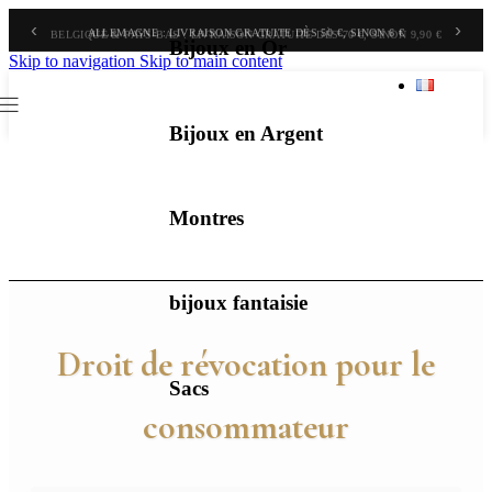
‹
›
BELGIQUE & PAYS-BAS : LIVRAISON GRATUITE DÈS 70 €, SINON 9,90 €
Bijoux en Or
Skip to navigation
Skip to main content
Bijoux en Argent
Montres
bijoux fantaisie
Droit de révocation pour le
Sacs
consommateur