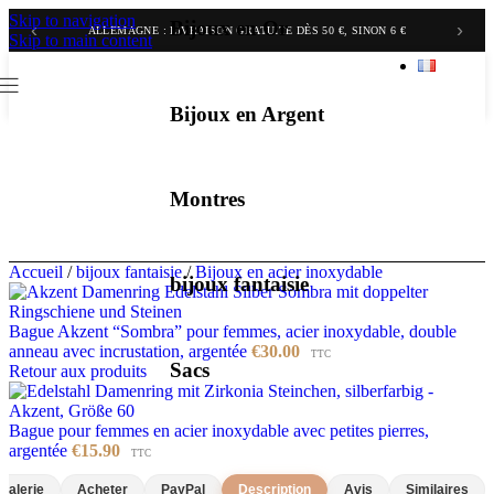
Skip to navigation
Bijoux en Or
‹
›
BELGIQUE & PAYS-BAS : LIVRAISON GRATUITE DÈS 70 €, SINON 9,90 €
ALLEMAGNE : LIVRAISON GRATUITE DÈS 50 €, SINON 6 €
Skip to main content
Bijoux en Argent
Montres
Accueil
/
bijoux fantaisie
/
Bijoux en acier inoxydable
bijoux fantaisie
Bague Akzent “Sombra” pour femmes, acier inoxydable, double
anneau avec incrustation, argentée
€
30.00
TTC
Sacs
Retour aux produits
Bague pour femmes en acier inoxydable avec petites pierres,
argentée
€
15.90
TTC
Galerie
Acheter
PayPal
Description
Avis
Similaires