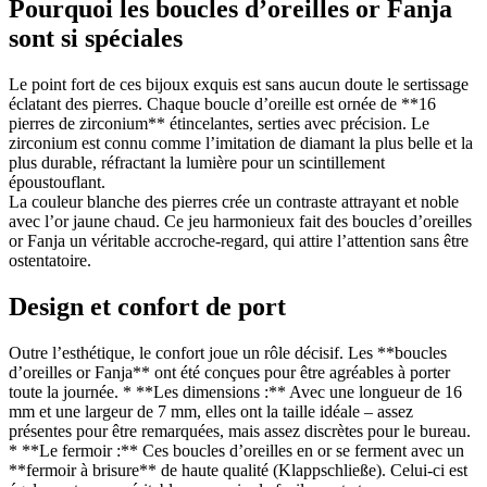
Pourquoi les boucles d’oreilles or Fanja
sont si spéciales
Le point fort de ces bijoux exquis est sans aucun doute le sertissage
éclatant des pierres. Chaque boucle d’oreille est ornée de **16
pierres de zirconium** étincelantes, serties avec précision. Le
zirconium est connu comme l’imitation de diamant la plus belle et la
plus durable, réfractant la lumière pour un scintillement
époustouflant.
La couleur blanche des pierres crée un contraste attrayant et noble
avec l’or jaune chaud. Ce jeu harmonieux fait des boucles d’oreilles
or Fanja un véritable accroche-regard, qui attire l’attention sans être
ostentatoire.
Design et confort de port
Outre l’esthétique, le confort joue un rôle décisif. Les **boucles
d’oreilles or Fanja** ont été conçues pour être agréables à porter
toute la journée. * **Les dimensions :** Avec une longueur de 16
mm et une largeur de 7 mm, elles ont la taille idéale – assez
présentes pour être remarquées, mais assez discrètes pour le bureau.
* **Le fermoir :** Ces boucles d’oreilles en or se ferment avec un
**fermoir à brisure** de haute qualité (Klappschließe). Celui-ci est