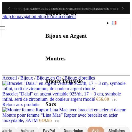
‹
›
BELGIQUE & PAYS-BAS : LIVRAISON GRATUITE DÈS 70 €, SINON 9,90 €
Bijoux en Or
Skip to navigation
Skip to main content
Bijoux en Argent
Montres
Accueil
/
Bijoux
/
Bijoux en Or
/
Bijoux d'oreilles
bijoux fantaisie
Bracelet "Dalal" en argent véritable 925/rh, 17 + 3 cm, symbole
infini, serti de zirconium, de couleur argent rhodié
€
56.00
TTC
Sacs
Retour aux produits
Montre pour femme “Lina Mae” Raptor avec bracelet en acier
inoxydable, 3ATM
€
49.95
TTC
Galerie
Acheter
PayPal
Description
Avis
Similaires