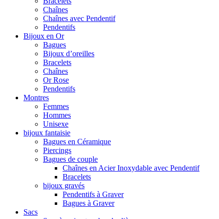
Bracelets
Chaînes
Chaînes avec Pendentif
Pendentifs
Bijoux en Or
Bagues
Bijoux d’oreilles
Bracelets
Chaînes
Or Rose
Pendentifs
Montres
Femmes
Hommes
Unisexe
bijoux fantaisie
Bagues en Céramique
Piercings
Bagues de couple
Chaînes en Acier Inoxydable avec Pendentif
Bracelets
bijoux gravés
Pendentifs à Graver
Bagues à Graver
Sacs