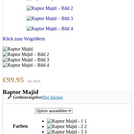
Klick zum Vergrößern
€
99.95
inkl. MwSt.
Raptor Majid
📏 Größenratgeber
Hier klicken
1
Farben
2
3