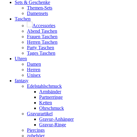
Sets & Geschenke
Themen-Sets
Damensets
Taschen
Accessories
Abend Taschen
Frauen Taschen
Herren Taschen
Party Taschen
Tages Taschen
Uhren
Damen
Herren
Unisex
fantasy
Edelstahlschmuck
Armbänder
Partnerringe
Ketten
Ohrschmuck
Gravurartikel
Gravur-Anhänger
Gravur-Ringe
Piercings
zubehöer