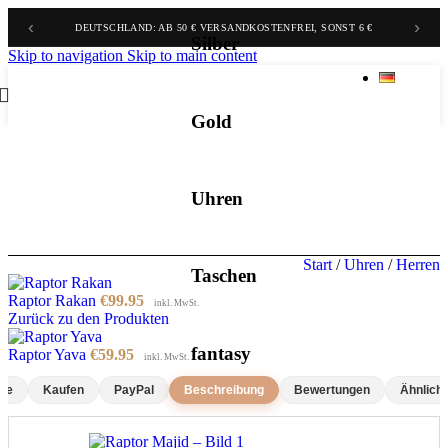
‹
›
BELGIEN & NIEDERLANDE: AB 70 € GRATIS, SONST 9,90 €
DEUTSCHLAND: AB 50 € VERSANDKOSTENFREI, SONST 6 €
Silber
Skip to navigation
Skip to main content
Gold
Uhren
Start
/
Uhren
/
Herren
Taschen
Raptor Rakan
€
99.95
inkl. MwSt.
Zurück zu den Produkten
fantasy
Raptor Yava
€
59.95
inkl. MwSt.
rie
Kaufen
PayPal
Beschreibung
Bewertungen
Ähnlich