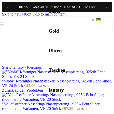
‹
›
BELGIEN & NIEDERLANDE: AB 70 € GRATIS, SONST 9,90 €
Silber
Skip to navigation
Skip to main content
Gold
Uhren
Start
/
fantasy
/
Piercings
Taschen
"Vaida" I-förmiger Nasenstecker/ Nasenpiercing, 925/rh Echt Silber,
VE-24 Stück
€
45.00
inkl. MwSt.
fantasy
Zurück zu den Produkten
"Volle" offener Nasenring/ Nasenpiercing , 925/- Echt Silber,
rhodiniert, 2 Varianten, VE-20 Stück
€
97.50
inkl. MwSt.