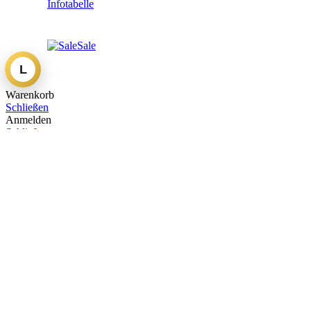
Infotabelle
Sale
L
Warenkorb
Schließen
Anmelden
Schließen
Noch nicht registriert?
Benutzerkonto erstellen
Raptor Malva
€
69.95
inkl. MwSt.
23 vorrätig
Raptor Malva Menge
-
+