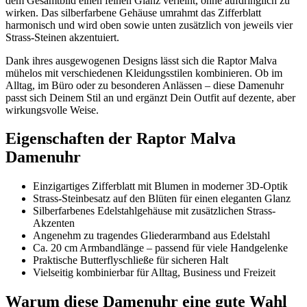
dem Gesamtbild einen feinen Glanz verleiht, ohne aufdringlich zu
wirken. Das silberfarbene Gehäuse umrahmt das Zifferblatt
harmonisch und wird oben sowie unten zusätzlich von jeweils vier
Strass-Steinen akzentuiert.
Dank ihres ausgewogenen Designs lässt sich die Raptor Malva
mühelos mit verschiedenen Kleidungsstilen kombinieren. Ob im
Alltag, im Büro oder zu besonderen Anlässen – diese Damenuhr
passt sich Deinem Stil an und ergänzt Dein Outfit auf dezente, aber
wirkungsvolle Weise.
Eigenschaften der Raptor Malva
Damenuhr
Einzigartiges Zifferblatt mit Blumen in moderner 3D-Optik
Strass-Steinbesatz auf den Blüten für einen eleganten Glanz
Silberfarbenes Edelstahlgehäuse mit zusätzlichen Strass-
Akzenten
Angenehm zu tragendes Gliederarmband aus Edelstahl
Ca. 20 cm Armbandlänge – passend für viele Handgelenke
Praktische Butterflyschließe für sicheren Halt
Vielseitig kombinierbar für Alltag, Business und Freizeit
Warum diese Damenuhr eine gute Wahl