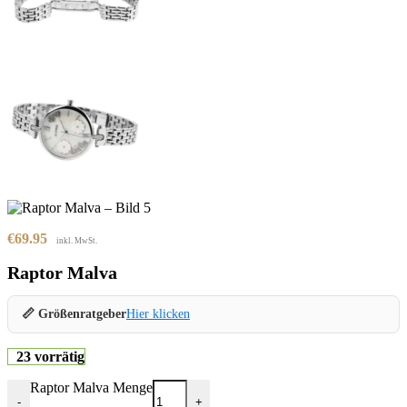
€
69.95
inkl. MwSt.
Raptor Malva
📏 Größenratgeber
Hier klicken
23 vorrätig
Raptor Malva Menge
-
+