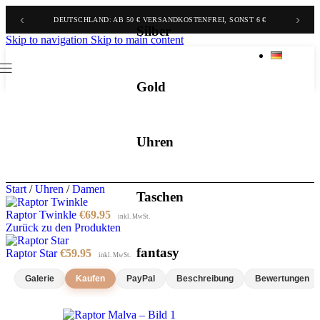
‹
›
BELGIEN & NIEDERLANDE: AB 70 € GRATIS, SONST 9,90 €
DEUTSCHLAND: AB 50 € VERSANDKOSTENFREI, SONST 6 €
Silber
Skip to navigation
Skip to main content
Gold
Uhren
Start
/
Uhren
/
Damen
Taschen
Raptor Twinkle
€
69.95
inkl. MwSt.
Zurück zu den Produkten
fantasy
Raptor Star
€
59.95
inkl. MwSt.
Galerie
Kaufen
PayPal
Beschreibung
Bewertungen