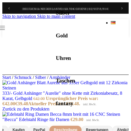
‹
›
BELGIEN & NIEDERLANDE: AB 70 € GRATIS, SONST 9,90 €
Silber
Skip to navigation
Skip to main content
Gold
Uhren
Start
/
Schmuck
/
Silber
/
Armbänder
Taschen
333/- Gold Anhänger "Aurelie" ohne Kette mit Zirkoniabesatz, 8
Karat, Gelbgold
Ursprünglicher Preis war:
€
42.00
fantasy
€42.00
€
39.48
Aktueller Preis ist: €39.48.
inkl. MwSt.
Zurück zu den Produkten
"Becca" Edelstahl Ringe für Damen
€
29.00
inkl. MwSt.
rie
Kaufen
PayPal
Beschreibung
Bewertungen
Ähnlich