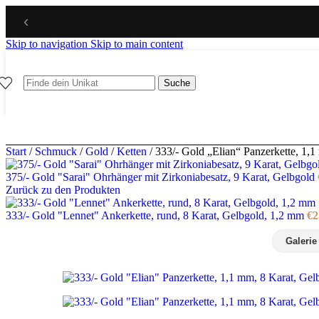
‹
Skip to navigation
Skip to main content
Suche
Start
/
Schmuck
/
Gold
/
Ketten
/
333/- Gold „Elian“ Panzerkette, 1,
375/- Gold "Sarai" Ohrhänger mit Zirkoniabesatz, 9 Karat, Gelbgold
Zurück zu den Produkten
333/- Gold "Lennet" Ankerkette, rund, 8 Karat, Gelbgold, 1,2 mm
€
2
Galerie