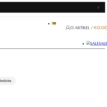
›
0
ARTIKEL
/
€
0.0
SAL
hnliche