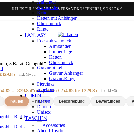
Anhänger
Armbänder
BELGIEN & NIEDERLANDE: AB 70 € GRATIS, SONST 9,90 €
DEUTSCHLAND: AB 50 € VERSANDKOSTENFREI, SONST 6 €
Ketten
Ketten mit Anhänger
Ohrschmuck
Ringe
FANTASY
Edelstahlschmuck
Armbänder
Partnerringe
Ketten
Ohrschmuck
1 mm, 8 Karat, Gelbgold
Gravurartikel
Gravur-Anhänger
€
329.85
inkl. MwSt.
Gravur-Ringe
Piercings
zubehöer
54.85
–
€
329.85
Preisspanne: €254.85 bis €329.85
inkl. MwSt.
UHREN
Herren
Kaufen
PayPal
Beschreibung
Bewertungen
Ä
Damen
Unisex
TASCHEN
Accessories
Abend Taschen