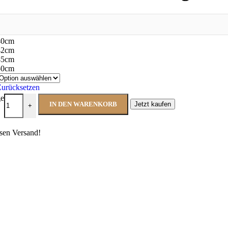
40cm
42cm
45cm
50cm
Zurücksetzen
ge
IN DEN WARENKORB
Jetzt kaufen
+
sen Versand!