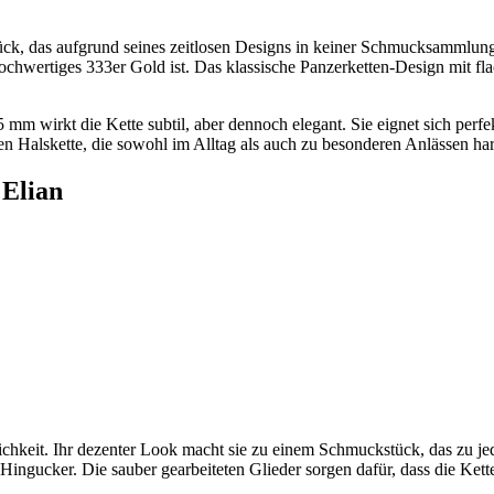
ück, das aufgrund seines zeitlosen Designs in keiner Schmucksammlung 
chwertiges 333er Gold ist. Das klassische Panzerketten-Design mit fla
5 mm wirkt die Kette subtil, aber dennoch elegant. Sie eignet sich perfe
en Halskette, die sowohl im Alltag als auch zu besonderen Anlässen ha
 Elian
ichkeit. Ihr dezenter Look macht sie zu einem Schmuckstück, das zu jede
r Hingucker. Die sauber gearbeiteten Glieder sorgen dafür, dass die K