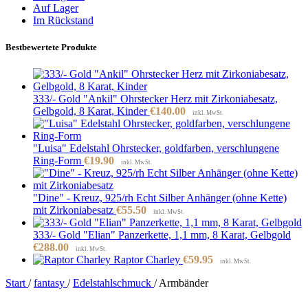
Auf Lager
Im Rückstand
Bestbewertete Produkte
333/- Gold "Ankil" Ohrstecker Herz mit Zirkoniabesatz,
Gelbgold, 8 Karat, Kinder
€
140.00
inkl. MwSt.
"Luisa" Edelstahl Ohrstecker, goldfarben, verschlungene
Ring-Form
€
19.90
inkl. MwSt.
"Dine" - Kreuz, 925/rh Echt Silber Anhänger (ohne Kette)
mit Zirkoniabesatz
€
55.50
inkl. MwSt.
333/- Gold "Elian" Panzerkette, 1,1 mm, 8 Karat, Gelbgold
€
288.00
inkl. MwSt.
Raptor Charley
€
59.95
inkl. MwSt.
Start
/
fantasy
/
Edelstahlschmuck
/
Armbänder