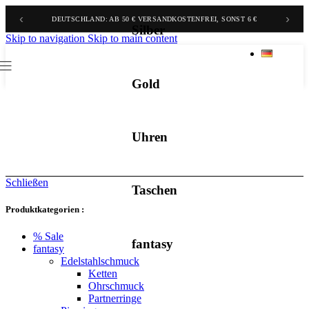
‹
›
DEUTSCHLAND: AB 50 € VERSANDKOSTENFREI, SONST 6 €
Silber
Skip to navigation
Skip to main content
Gold
Uhren
Schließen
Taschen
Produktkategorien :
% Sale
fantasy
fantasy
Edelstahlschmuck
Ketten
Ohrschmuck
Partnerringe